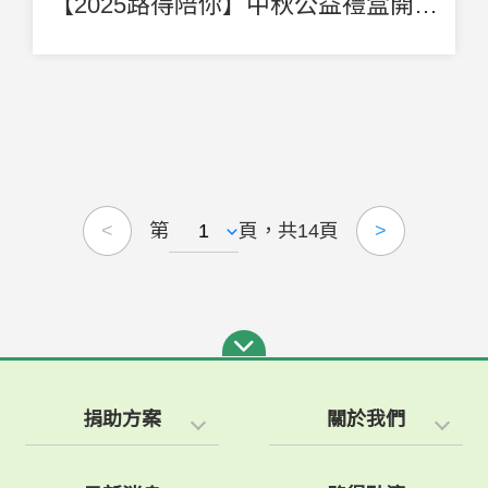
【2025路得陪你】中秋公益禮盒開跑囉~
第
頁，共14頁
<
>
捐助方案
關於我們