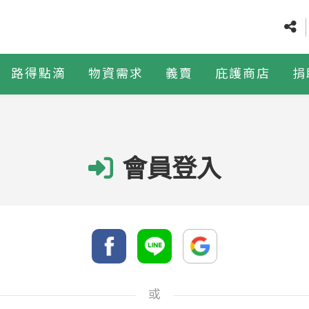
路得點滴
物資需求
義賣
庇護商店
捐
會員登入
或