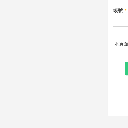
帳號
*
本頁面受