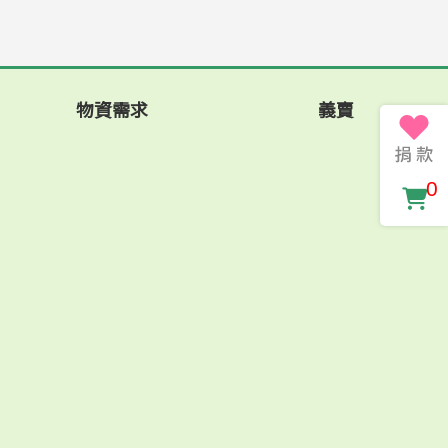
物資需求
義賣
0