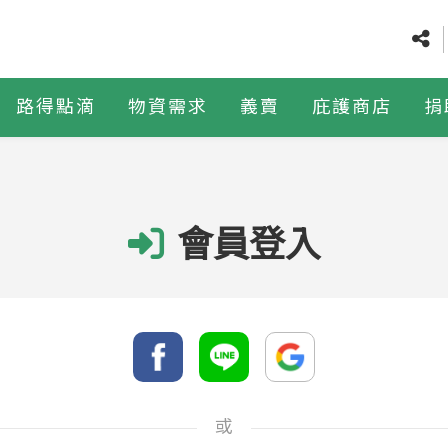
路得點滴
物資需求
義賣
庇護商店
捐
會員登入
或