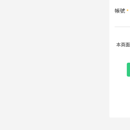
帳號
*
本頁面受