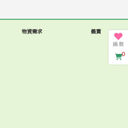
物資需求
義賣
0