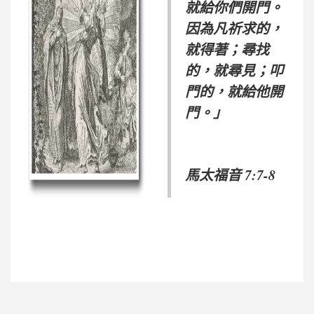
就給你們開門。
因為凡祈求的，
就得著；尋找
的，就尋見；叩
門的，就給他開
門。」
馬太福音 7:7-8