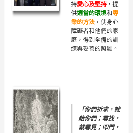
持
愛心及堅持
，提
供
適當的環境
和
專
業的方法
，使身心
障礙者和他們的家
庭，得到全備的訓
練與妥善的照顧。
「你們祈求，就
給你們；尋找，
就尋見；叩門，