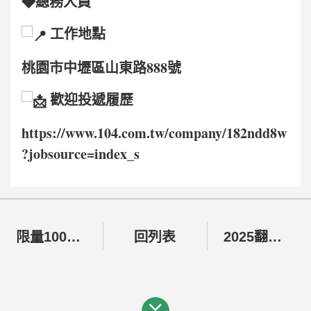
◆總務人員
工作地點
桃園市中壢區山東路888號
歡迎投遞履歷
https://www.104.com.tw/company/182ndd8w
?jobsource=index_s
限量100盒！中秋暖心禮盒正式開賣
回列表
2025翻轉生命點亮愛．陪伴路得走三十愛心 公益園遊會