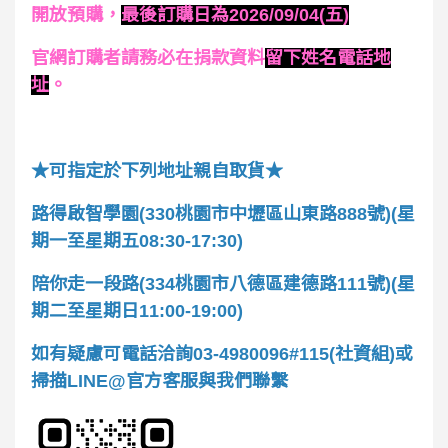
開放預購，
最後訂購日為2026/09/04(五)
官網訂購者請務必在捐款資料
留下姓名電話地
址
。
★可指定於下列地址親自取貨★
路得啟智學園(330桃園市中壢區山東路888號)(星
期一至星期五08:30-17:30)
陪你走一段路(334桃園市八德區建德路111號)(星
期二至星期日11:00-19:00)
如有疑慮可電話洽詢03-4980096#115(社資組)或
掃描LINE@官方客服與我們聯繫