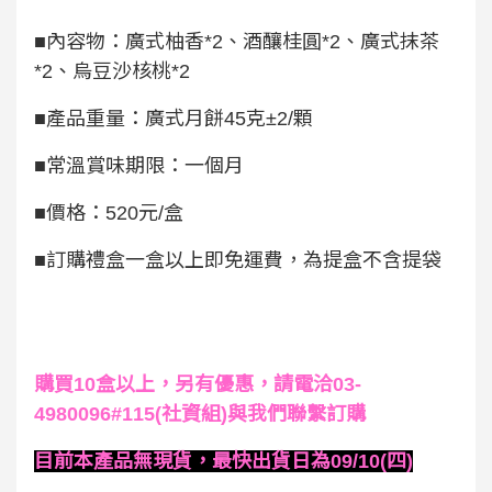
■內容物：廣式柚香*2、酒釀桂圓*2、廣式抹茶
*2、烏豆沙核桃*2
■產品重量：廣式月餅45克±2/顆
■常溫賞味期限：一個月
■價格：520元/盒
■訂購禮盒一盒以上即免運費，為提盒不含提袋
購買10盒以上，另有優惠，請電洽03-
4980096#115(社資組)與我們聯繫訂購
目前本產品無現貨，最快出貨日為09/10(四)