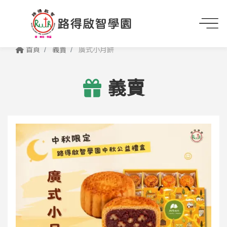
首頁
義賣
廣式小月餅
義賣