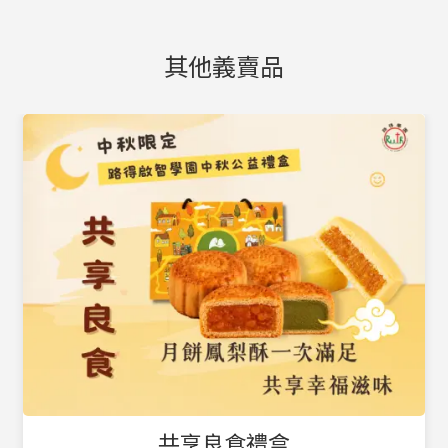
其他義賣品
金芒好運禮盒