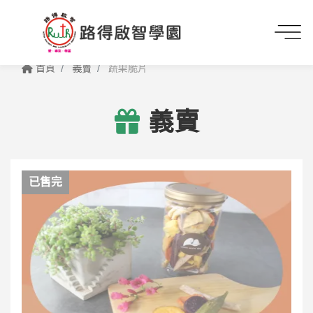
首頁
義賣
蔬果脆片
義賣
已售完