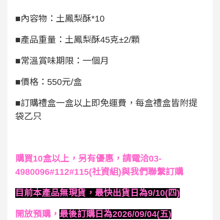
■內容物：土鳳梨酥*10
■產品重量：土鳳梨酥45克±2/顆
■常溫賞味期限：一個月
■價格：550元/盒
■訂購禮盒一盒以上即免運費，每盒禮盒皆附提
袋乙只
購買10盒以上，另有優惠，請電洽03-
4980096#112#115(社資組)與我們聯繫訂購
目前本產品無現貨，最快出貨日為9/10(四)
開放預購，
最後訂購日為2026/09/04(五)