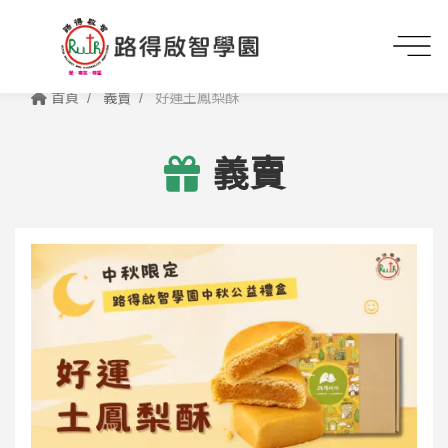
首頁
義賣
好運土鳳梨酥
義賣