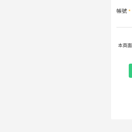
帳號
*
本頁面受