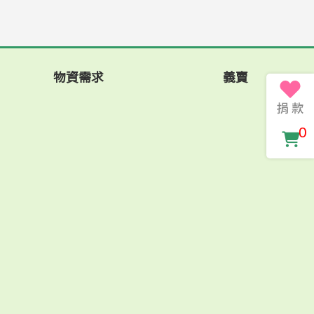
物資需求
義賣
0