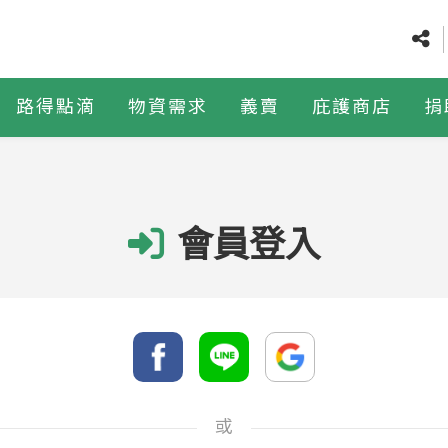
路得點滴
物資需求
義賣
庇護商店
捐
會員登入
或