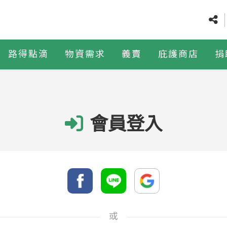
路得點滴
物資需求
義賣
庇護商店
捐
會員登入
或