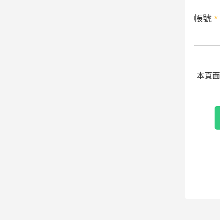
帳號
*
本頁面受