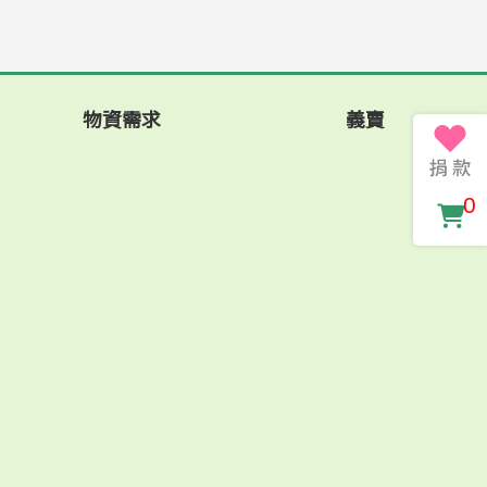
物資需求
義賣
0