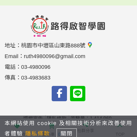
地址：
桃園市中壢區山東路888號
Email：
ruth4980096@gmail.com
電話：
03-4980096
傳真：
03-4983683
版權宣告
隱私條款
瀏覽量：1,414,969
本網站使用 cookie 及相關技術分析來改善使用
© 2023 財團法人私立路得啟智學園 All content rights
社群分享
者體驗
隱私條款
關閉
reserved. Powered by Linkuswell Information Co., Ltd.
我要捐款
愛心車
0
TOP