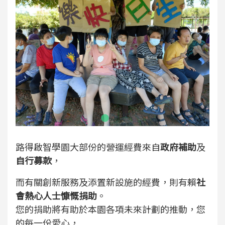
路得啟智學園大部份的營運經費來自
政府補助
及
自行募款
，
而有關創新服務及添置新設施的經費，則有賴
社
會熱心人士慷慨捐助
。
您的捐助將有助於本園各項未來計劃的推動，您
的每一份愛心，