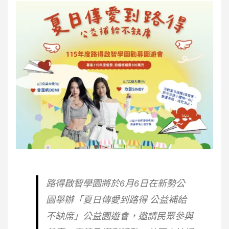
路得啟智學園將於6月6日在新勢公
園舉辦「夏日傳愛到路得 公益補給
不缺席」公益園遊會，邀請民眾參與