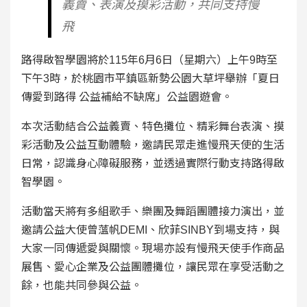
義賣、表演及摸彩活動，共同支持慢
飛
路得啟智學園將於115年6月6日（星期六）上午9時至
下午3時，於桃園市平鎮區新勢公園大草坪舉辦「夏日
傳愛到路得 公益補給不缺席」公益園遊會。
本次活動結合公益義賣、特色攤位、精彩舞台表演、摸
彩活動及公益互動體驗，邀請民眾走進慢飛天使的生活
日常，認識身心障礙服務，並透過實際行動支持路得啟
智學園。
活動當天將有多組歌手、樂團及舞蹈團體接力演出，並
邀請公益大使曾薀帆DEMI、欣菲SINBY到場支持，與
大家一同傳遞愛與關懷。現場亦設有慢飛天使手作商品
展售、愛心企業及公益團體攤位，讓民眾在享受活動之
餘，也能共同參與公益。