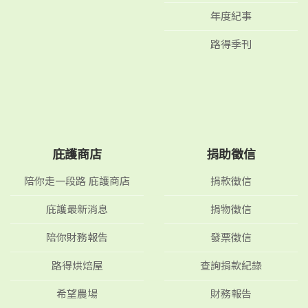
年度紀事
路得季刊
庇護商店
捐助徵信
陪你走一段路 庇護商店
捐款徵信
庇護最新消息
捐物徵信
陪你財務報告
發票徵信
路得烘焙屋
查詢捐款紀錄
希望農場
財務報告