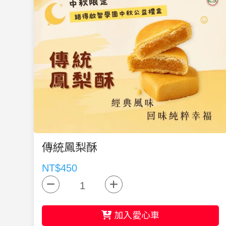
傳統鳳梨酥
NT$450
加入愛心車