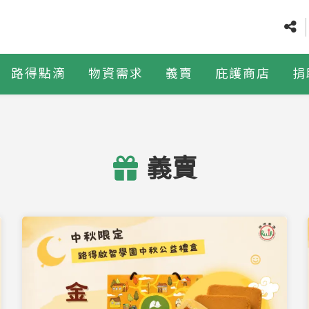
路得點滴
物資需求
義賣
庇護商店
捐
義賣