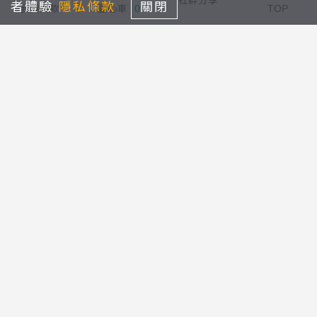
社群分享
者體驗
隱私條款
關閉
我要捐款
愛心車
0
TOP
會員捐款
立即捐
回列表
114-115年餐費、設備修繕、設備更新勸募計畫