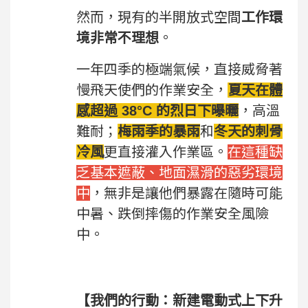
然而，現有的半開放式空間
工作環
境非常不理想
。
一年四季的極端氣候，直接威脅著
慢飛天使們的作業安全，
夏天在體
感超過 38°C 的烈日下曝曬
，高溫
難耐；
梅雨季的暴雨
和
冬天的刺骨
冷風
更直接灌入作業區。
在這種缺
乏基本遮蔽、地面濕滑的惡劣環境
中
，無非是讓他們暴露在隨時可能
中暑、跌倒摔傷的作業安全風險
中。
【我們的行動：新建電動式上下升