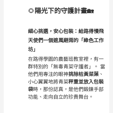
🌻
陽光下的守護計畫🏡
細心挑選，安心包裝：給路得慢飛
天使們一個遮風避雨的「綠色工作
坊」
在路得學園的農藝班教室裡，有一
群特別的「無毒青菜守護者」。 當
他們用專注的眼神
挑除枯黃菜葉
、
小心翼翼地將青菜
秤重並放入包裝
袋
時，那份認真，是他們鍛鍊手部
功能、走向自立的珍貴舞台。