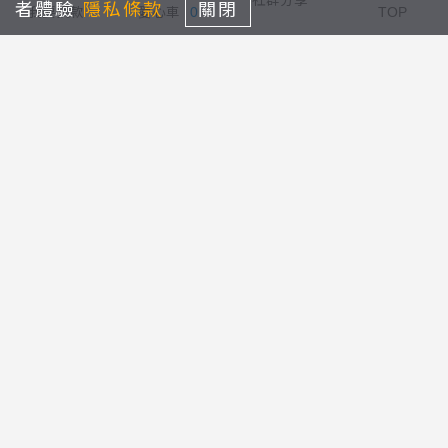
社群分享
者體驗
隱私條款
關閉
我要捐款
愛心車
0
TOP
地址：
桃園市中壢區山東路888號
Email：
ruth4980096@gmail.com
電話：
03-4980096
傳真：
03-4983683
版權宣告
隱私條款
瀏覽量：1,415,634
© 2023 財團法人私立路得啟智學園 All content rights